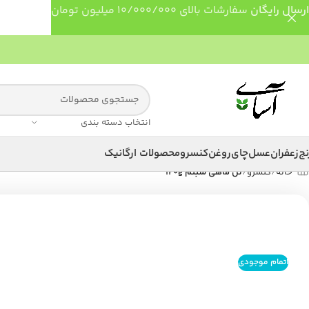
ارسال رایگان
سفارشات بالای 10/000/000 میلیون تومان
انتخاب دسته بندی
نج
زعفران
عسل
چای
روغن
کنسرو
محصولات ارگانیک
خانه
کنسرو
تن ماهی شبنم 120g
اتمام موجودی