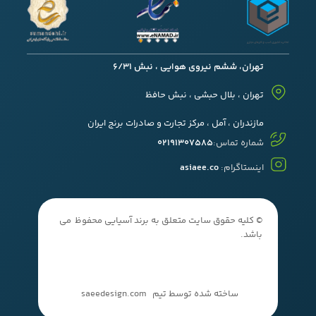
تهران، ششم نیروی هوایی ، نبش 6/31
تهران ، بلال حبشی ، نبش حافظ
مازندران ، آمل ، مرکز تجارت و صادرات برنج ایران
شماره تماس:
02191307585
اینستاگرام:
asiaee.co
© کلیه حقوق سایت متعلق به برند آسیایی محفوظ می
باشد.
ساخته شده توسط تیم
saeedesign.com