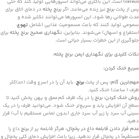
cereus)
است. این باکتری می‌تواند اسپورهایی تولید کند که حتی
پس از پخت
برنج
نیز زنده می‌مانند. اگر
برنج پخته
در دمای اتاق برای
مدت طولانی رها شود، این اسپورها می‌توانند تکثیر شده و
سمومی تولید کنند که باعث مسمومیت غذایی (شامل
تهوع
،
استفراغ و اسهال) می‌شوند. بنابراین،
نگهداری صحیح برنج پخته
برای
جلوگیری از این خطرات بسیار حیاتی است.
نکات کلیدی برای نگهداری ایمن برنج پخته:
سریع خنک کردن:
مهم‌ترین گام:
پس از پخت
برنج
، باید آن را در اسرع وقت (حداکثر
ظرف 1 ساعت) خنک کنید.
روش خنک کردن:
برنج
را در یک ظرف کم‌عمق و پهن پخش کنید تا
سطح آن افزایش یابد و سریع‌تر خنک شود. می‌توانید ظرف را در یک
سینی آب سرد یا زیر آب سرد جاری (بدون تماس مستقیم با آب) قرار
دهید.
عدم قرار دادن قابلمه داغ در یخچال:
هرگز قابلمه پر از
برنج
داغ را
مستقیماً در یخچال قرار ندهید، زیرا باعث افزایش دمای کلی یخچال و