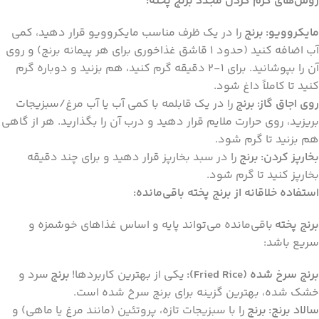
روش‌های گرم کردن مجدد برنج پخته:
مایکروویو:
برنج
را در یک ظرف مناسب مایکروویو قرار دهید، کمی
آب اضافه کنید (حدود 1 قاشق غذاخوری برای هر پیمانه برنج) و روی
آن را بپوشانید. برای 1-2 دقیقه گرم کنید، هم بزنید و دوباره گرم
کنید تا کاملاً داغ شود.
روی اجاق گاز:
برنج
را در یک قابلمه با کمی آب یا آب مرغ/سبزیجات
بریزید، روی حرارت ملایم قرار دهید و درب آن را بگذارید. هر از گاهی
هم بزنید تا گرم شود.
بخارپز کردن:
برنج
را در سبد بخارپز قرار دهید و برای چند دقیقه
بخارپز کنید تا گرم شود.
استفاده خلاقانه از برنج پخته باقی‌مانده:
برنج پخته
باقی‌مانده می‌تواند پایه و اساس غذاهای خوشمزه و
سریع باشد:
برنج سرخ شده (Fried Rice):
یکی از بهترین کاربردها!
برنج
سرد و
خشک شده، بهترین گزینه برای برنج سرخ شده است.
سالاد برنج:
برنج
را با سبزیجات تازه، پروتئین (مانند مرغ یا ماهی) و