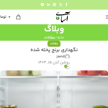
0
توما
وبلاگ
خانه
مقالات
مقالات
نگهداری برنج پخته شده
javid
روشن آبان 15, 1404
0