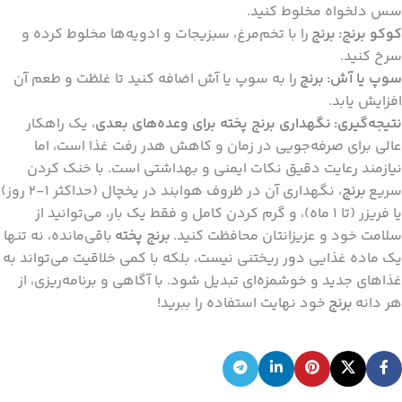
سس دلخواه مخلوط کنید.
کوکو برنج:
برنج
را با تخم‌مرغ، سبزیجات و ادویه‌ها مخلوط کرده و
سرخ کنید.
سوپ یا آش:
برنج
را به سوپ یا آش اضافه کنید تا غلظت و طعم آن
افزایش یابد.
نتیجه‌گیری:
نگهداری برنج پخته برای وعده‌های بعدی
، یک راهکار
عالی برای صرفه‌جویی در زمان و کاهش هدر رفت غذا است، اما
نیازمند رعایت دقیق نکات ایمنی و بهداشتی است. با خنک کردن
سریع
برنج
، نگهداری آن در ظروف هوابند در یخچال (حداکثر 1-2 روز)
یا فریزر (تا 1 ماه)، و گرم کردن کامل و فقط یک بار، می‌توانید از
سلامت خود و عزیزانتان محافظت کنید.
برنج پخته
باقی‌مانده، نه تنها
یک ماده غذایی دور ریختنی نیست، بلکه با کمی خلاقیت می‌تواند به
غذاهای جدید و خوشمزه‌ای تبدیل شود. با آگاهی و برنامه‌ریزی، از
هر دانه
برنج
خود نهایت استفاده را ببرید!