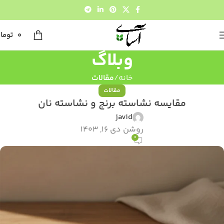
0
توما
وبلاگ
خانه
مقالات
مقالات
مقایسه نشاسته برنج و نشاسته نان
javid
روشن دی 16, 1403
0