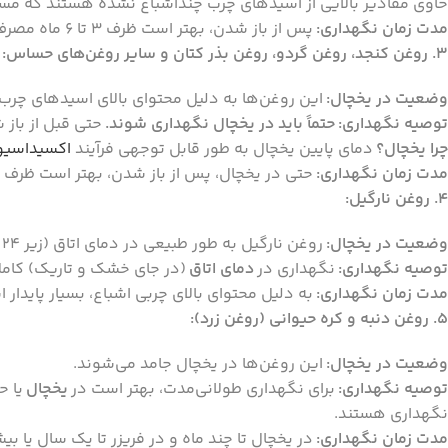
حاوی مقادیر بالایی از اسیدهای چرب چنداشباع نشده هستند که مس
مدت زمان نگهداری:
پس از باز شدن، بهتر است ظرف 3 تا 6 ماه مصرف شوند. در یخچال ممکن است تا 9 ماه نیز دوام بیاورند.
3. روغن کنجد، روغن گردو، روغن بذر کتان و سایر روغن‌های حساس:
وضعیت در یخچال:
این روغن‌ها به دلیل محتوای بالای اسیدهای چر
توصیه نگهداری:
حتماً باید در یخچال نگهداری شوند.
حتی قبل از باز
چرا یخچال؟
دمای پایین یخچال به طور قابل توجهی فرآیند
اکسیداسیو
مدت زمان نگهداری:
حتی در یخچال، پس از باز شدن، بهتر است ظرف 1 تا 3 ماه مصرف شوند.
4. روغن نارگیل:
وضعیت در یخچال:
روغن نارگیل به طور طبیعی در دمای اتاق (زیر 24 درجه سانتی‌گراد) جامد است. در یخچال نیز جامد باقی می‌ماند.
توصیه نگهداری:
نگهداری در
دمای اتاق
(در جای خشک و تاریک) کاملاً
مدت زمان نگهداری:
به دلیل محتوای بالای چربی اشباع، بسیار پایدار است و
5. روغن دنبه و کره حیوانی (روغن زرد):
وضعیت در یخچال:
این روغن‌ها در یخچال جامد می‌شوند.
توصیه نگهداری:
برای نگهداری طولانی‌مدت، بهتر است در
یخچال
یا ح
نگهداری هستند.
مدت زمان نگهداری:
در یخچال تا چند ماه و در فریزر تا یک سال یا بیش