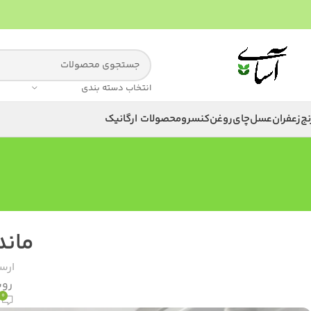
انتخاب دسته بندی
نج
زعفران
عسل
چای
روغن
کنسرو
محصولات ارگانیک
ماند
ارس
روشن 
0