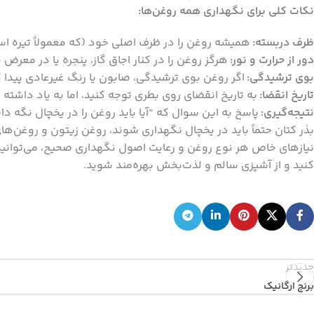
نکات کلی برای نگهداری همه روغن‌ها:
ظرف دربسته:
همیشه روغن را در ظرف اصلی خود (که معمولاً تیره اس
دور از حرارت و نور:
هرگز روغن را در کنار اجاق گاز، پنجره یا در معرض
بوی ترشیدگی:
اگر روغن بوی ترشیدگی، صابون یا رنگ غیرعادی پیدا ک
تاریخ انقضا:
به تاریخ انقضای روی بطری توجه کنید، اما به یاد داشته
نتیجه‌گیری:
پاسخ به این سوال که “آیا باید روغن را در یخچال نگه 
بذر کتان حتماً باید در یخچال نگهداری شوند، روغن زیتون و روغن‌ه
نیازهای خاص هر نوع روغن و رعایت اصول نگهداری صحیح، می‌توانید
کنید و از آشپزی سالم و لذت‌بخش بهره‌مند شوید.
جدیدتر
برنج ارگانیک