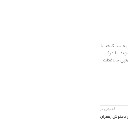
مانند کنجد یا
ند. با درک
‌تری محافظت
قدیمی تر
 دمنوش زعفران