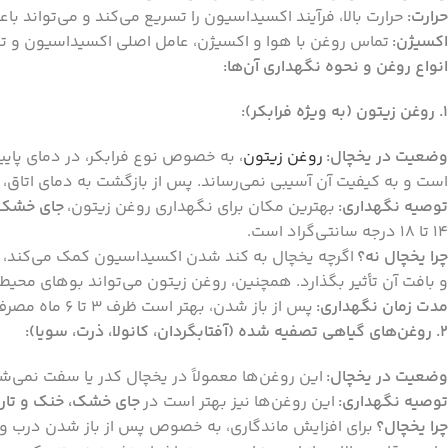
حرارت:
حرارت بالا، فرآیند اکسیداسیون را تسریع می‌کند و می‌تواند ب
اکسیژن:
تماس روغن با هوا و اکسیژن، عامل اصلی اکسیداسیون و 
انواع روغن و نحوه نگهداری آن‌ها:
1. روغن زیتون (به ویژه فرابکر):
وضعیت در یخچال:
روغن زیتون
، به خصوص نوع فرابکر، در دمای پا
است و به کیفیت آن آسیبی نمی‌رساند. پس از بازگشت به دمای اتاق، د
توصیه نگهداری:
بهترین مکان برای نگهداری روغن زیتون،
جای خشک،
14 تا 18 درجه سانتی‌گراد است.
چرا یخچال نه؟
اگرچه یخچال به کند شدن اکسیداسیون کمک می‌کند، ام
و بافت آن تأثیر بگذارد. همچنین، روغن زیتون می‌تواند بوهای محیط
مدت زمان نگهداری:
پس از باز شدن، بهتر است ظرف 3 تا 6 ماه مصرف شود.
2. روغن‌های گیاهی تصفیه شده (آفتابگردان، کانولا، ذرت، سویا):
وضعیت در یخچال:
این روغن‌ها معمولاً در یخچال کدر یا سفت نمی‌شو
توصیه نگهداری:
این روغن‌ها نیز بهتر است در
جای خشک، خنک و تار
چرا یخچال؟
برای افزایش ماندگاری، به خصوص پس از باز شدن درب و د