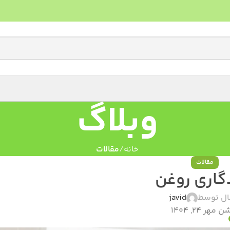
وبلاگ
خانه
مقالات
مقالات
گاری روغن
ال توسط
javid
مهر 24, 1404