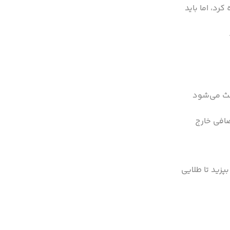
کرد، اما باید
عث می‌شود
ت اضافی خارج
ر از قبل گرم شده (حدود 180 درجه سانتی‌گراد) بپزید تا طلایی