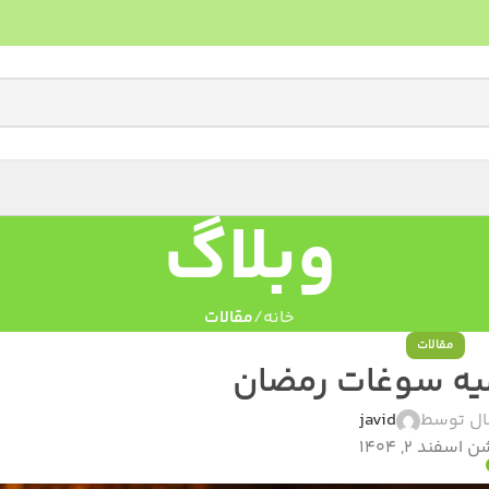
وبلاگ
خانه
مقالات
مقالات
امیه سوغات رمضان
ال توسط
javid
اسفند 2, 1404