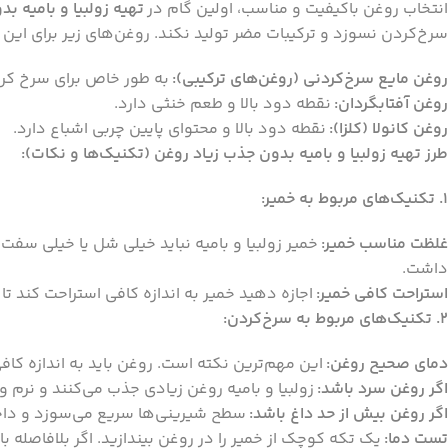
انتخاب روغن باکیفیت و مناسب، اولین گام در
تهیه زولبیا و بامیه ب
سرخ‌کردن نسوزد و ترکیبات مضر تولید نکند. روغن‌های زیر برای این
روغن مایع سرخ‌کردنی (روغن‌های ترکیبی):
به طور خاص برای سرخ کردن
روغن آفتابگردان:
نقطه دود بالا و طعم خنثی دارد.
روغن کانولا (کلزا):
نقطه دود بالا و محتوای پایین چربی اشباع دارد.
طرز تهیه زولبیا و بامیه بدون جذب زیاد روغن (تکنیک‌ها و نکات):
1. تکنیک‌های مربوط به خمیر:
غلظت مناسب خمیر:
خمیر زولبیا و بامیه نباید خیلی شل یا خیلی سف
داشت.
استراحت کافی خمیر:
اجازه دهید خمیر به اندازه کافی استراحت کند تا
2. تکنیک‌های مربوط به سرخ‌کردن:
دمای صحیح روغن:
این مهم‌ترین نکته است. روغن باید به اندازه کافی داغ باشد (حدود 0
اگر روغن سرد باشد:
زولبیا و بامیه روغن زیادی جذب می‌کنند و نرم و
اگر روغن بیش از حد داغ باشد:
سطح شیرینی‌ها سریع می‌سوزد و داخل
تست دما:
یک تکه کوچک از خمیر را در روغن بیندازید. اگر بلافاصله ب