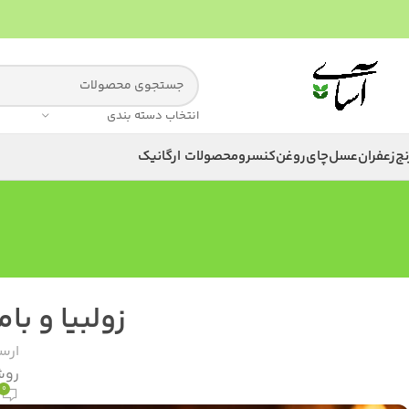
انتخاب دسته بندی
نج
زعفران
عسل
چای
روغن
کنسرو
محصولات ارگانیک
زولبیا و ب
ارس
روشن 
0