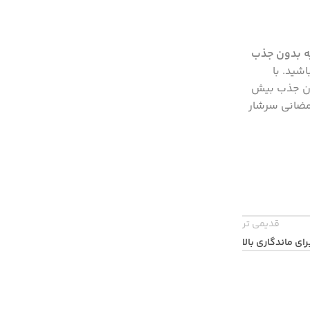
میه بدون جذب
شید. با
ان جذب بیش
رمضانی سرشار
قدیمی تر
ی ماندگاری بالا