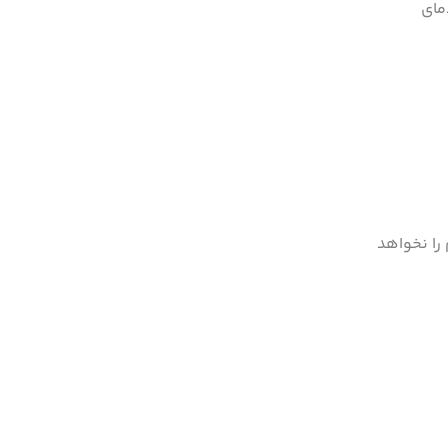
مای
را نخواهد