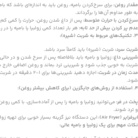
مقدار روغن:
برای سرخ‌کردن بامیه، روغن باید به اندازه‌ای باشد که بام
به طور مداوم آن‌ها را برگرداند.
سرخ‌کردن با حرارت متوسط:
پس از داغ شدن روغن، حرارت را کمی کم 
عدم پر کردن بیش از حد تابه:
هر بار تعداد کمی زولبیا یا بامیه را د
3. تکنیک‌های مربوط به شربت (شیره):
شربت سرد:
شربت (شیره) باید کاملاً سرد باشد.
شیرینی داغ:
زولبیا و بامیه باید بلافاصله پس از سرخ شدن و در حا
شربت به خوبی جذب شود و شیرینی ترد بماند و روغن اضافی خارج 
مدت زمان در شربت:
اجازه دهید شیرینی‌ها
شود.
4. استفاده از روش‌های جایگزین (برای کاهش بیشتر روغن):
پخت در فر:
و ترد شوند.
ایرفرایر (Air Fryer):
این دستگاه نیز گزینه بسیار خوبی برای تهیه زولب
نکات مهم برای یک زولبیا و بامیه عالی: