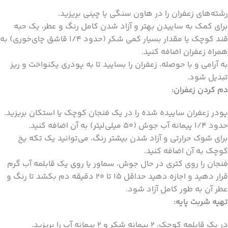
رشته‌های زعفران را در هاون سنگی یا چینی بریزید.
برای کمک به ساییدن بهتر و آزاد شدن کامل رنگ و عطر، یک حبه
قند کوچک یا مقدار بسیار کمی شکر (حدود 1/4 قاشق چای‌خوری) به
همراه زعفران اضافه کنید.
به آرامی و با حوصله، زعفران را بسایید تا به پودری یکنواخت و ریز
تبدیل شود.
دم کردن زعفران:
پودر زعفران ساییده شده را در یک فنجان کوچک یا استکان بریزید.
حدود 1/4 پیمانه آب جوش (50 میلی‌لیتر) به آن اضافه کنید.
برای شوک حرارتی و آزاد شدن بیشتر رنگ، می‌توانید یک تکه یخ
کوچک به آن اضافه کنید.
فنجان را روی کتری در حال جوش، سماور یا روی یک قابلمه آب گرم
قرار دهید و اجازه دهید حداقل 15 تا 20 دقیقه دم بکشد تا رنگ و
عطر آن به طور کامل آزاد شود.
تهیه شربت پایه:
در یک قابلمه کوچک، 2 پیمانه شکر و 2 پیمانه آب را بریزید.