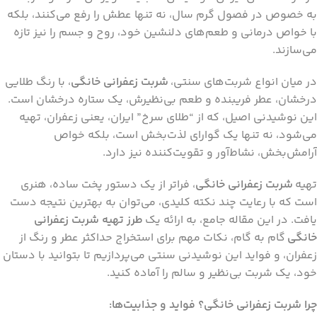
به خصوص در فصول گرم سال، نه تنها عطش را رفع می‌کنند، بلکه
با خواص درمانی و طعم‌های دلنشین خود، روح و جسم را نیز تازه
می‌سازند.
در میان انواع شربت‌های سنتی،
شربت زعفرانی خانگی
، با رنگ طلایی
درخشان، عطر فریبنده و طعم بی‌نظیرش، یک ستاره درخشان است.
این نوشیدنی اصیل، که از “طلای سرخ” ایران، یعنی زعفران، تهیه
می‌شود، نه تنها یک گوارای لذت‌بخش است، بلکه خواص
آرامش‌بخش، نشاط‌آور و تقویت‌کننده نیز دارد.
تهیه
شربت زعفرانی خانگی
، فراتر از یک دستور پخت ساده، هنری
است که با رعایت چند نکته کلیدی، می‌توان به بهترین نتیجه دست
یافت. در این مقاله جامع، به ارائه یک
طرز تهیه شربت زعفرانی
خانگی
گام به گام، نکات مهم برای استخراج حداکثر عطر و رنگ از
زعفران، و فواید این نوشیدنی سنتی می‌پردازیم تا بتوانید با دستان
خود، یک شربت بی‌نظیر و سالم را آماده کنید.
چرا شربت زعفرانی خانگی؟ فواید و جذابیت‌ها: