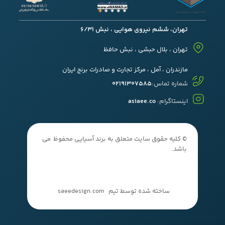
تهران، ششم نیروی هوایی ، نبش 6/31
تهران ، بلال حبشی ، نبش حافظ
مازندران ، آمل ، مرکز تجارت و صادرات برنج ایران
شماره تماس:
02191307585
اینستاگرام:
asiaee.co
© کلیه حقوق سایت متعلق به برند آسیایی محفوظ می
باشد.
ساخته شده توسط تیم
saeedesign.com