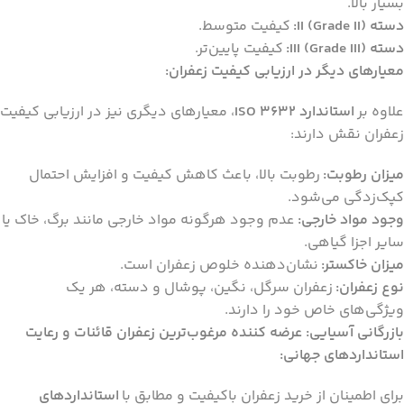
بسیار بالا.
دسته II (Grade II):
کیفیت متوسط.
دسته III (Grade III):
کیفیت پایین‌تر.
معیارهای دیگر در ارزیابی کیفیت زعفران:
علاوه بر
استاندارد ISO 3632
، معیارهای دیگری نیز در ارزیابی کیفیت
زعفران نقش دارند:
میزان رطوبت:
رطوبت بالا، باعث کاهش کیفیت و افزایش احتمال
کپک‌زدگی می‌شود.
وجود مواد خارجی:
عدم وجود هرگونه مواد خارجی مانند برگ، خاک یا
سایر اجزا گیاهی.
میزان خاکستر:
نشان‌دهنده خلوص زعفران است.
نوع زعفران:
زعفران سرگل، نگین، پوشال و دسته، هر یک
ویژگی‌های خاص خود را دارند.
بازرگانی آسیایی: عرضه کننده مرغوب‌ترین زعفران قائنات و رعایت
استانداردهای جهانی:
برای اطمینان از خرید زعفران باکیفیت و مطابق با
استانداردهای