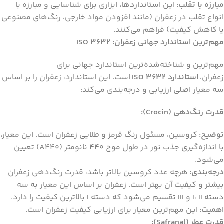
مبارزه با تقلب:
این استانداردها، ابزاری برای شناسایی و مبارزه با
انواع تقلب در زعفران (مانند افزودن مواد خارجی، رنگ‌های مصنوعی
یا کاهش کیفیت) فراهم می‌کنند.
مهم‌ترین استاندارد جهانی زعفران: ISO 3632
مهم‌ترین و شناخته‌شده‌ترین استاندارد جهانی برای
زعفران،
استاندارد ISO 3632
است. این استاندارد، زعفران را بر اساس
سه معیار اصلی ارزیابی و درجه‌بندی می‌کند:
قدرت رنگ‌دهی (Crocin):
توضیح:
کروسین، مسئول رنگ قرمز و طلایی زعفران است. این معیار،
با اندازه‌گیری جذب نور در طول موج 440 نانومتر (A440) تعیین
می‌شود.
درجه‌بندی:
هرچه عدد کروسین بالاتر باشد، قدرت رنگ‌دهی زعفران
بیشتر و کیفیت آن بهتر است. زعفران بر اساس این معیار به سه
دسته I، II و III تقسیم می‌شود که دسته I بالاترین کیفیت را دارد.
اهمیت:
این مهم‌ترین معیار برای ارزیابی کیفیت زعفران است.
قدرت عطر (Safranal):