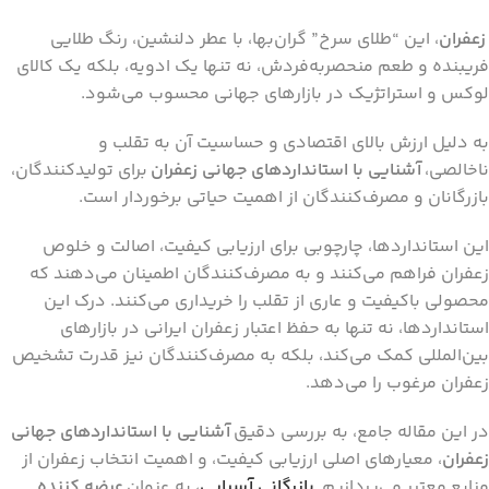
زعفران
، این “طلای سرخ” گران‌بها، با عطر دلنشین، رنگ طلایی
فریبنده و طعم منحصربه‌فردش، نه تنها یک ادویه، بلکه یک کالای
لوکس و استراتژیک در بازارهای جهانی محسوب می‌شود.
به دلیل ارزش بالای اقتصادی و حساسیت آن به تقلب و
ناخالصی،
آشنایی با استانداردهای جهانی زعفران
برای تولیدکنندگان،
بازرگانان و مصرف‌کنندگان از اهمیت حیاتی برخوردار است.
این استانداردها، چارچوبی برای ارزیابی کیفیت، اصالت و خلوص
زعفران فراهم می‌کنند و به مصرف‌کنندگان اطمینان می‌دهند که
محصولی باکیفیت و عاری از تقلب را خریداری می‌کنند. درک این
استانداردها، نه تنها به حفظ اعتبار زعفران ایرانی در بازارهای
بین‌المللی کمک می‌کند، بلکه به مصرف‌کنندگان نیز قدرت تشخیص
زعفران مرغوب را می‌دهد.
در این مقاله جامع، به بررسی دقیق
آشنایی با استانداردهای جهانی
زعفران
، معیارهای اصلی ارزیابی کیفیت، و اهمیت انتخاب زعفران از
منابع معتبر می‌پردازیم.
بازرگانی آسیایی
، به عنوان
عرضه کننده