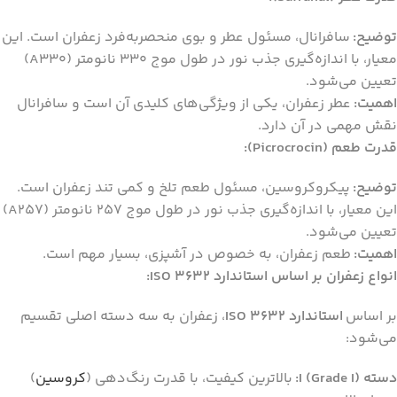
توضیح:
سافرانال، مسئول عطر و بوی منحصربه‌فرد زعفران است. این
معیار، با اندازه‌گیری جذب نور در طول موج 330 نانومتر (A330)
تعیین می‌شود.
اهمیت:
عطر زعفران، یکی از ویژگی‌های کلیدی آن است و سافرانال
نقش مهمی در آن دارد.
قدرت طعم (Picrocrocin):
توضیح:
پیکروکروسین، مسئول طعم تلخ و کمی تند زعفران است.
این معیار، با اندازه‌گیری جذب نور در طول موج 257 نانومتر (A257)
تعیین می‌شود.
اهمیت:
طعم زعفران، به خصوص در آشپزی، بسیار مهم است.
انواع زعفران بر اساس استاندارد ISO 3632:
بر اساس
استاندارد ISO 3632
، زعفران به سه دسته اصلی تقسیم
می‌شود:
دسته I (Grade I):
بالاترین کیفیت، با قدرت رنگ‌دهی (
کروسین
)