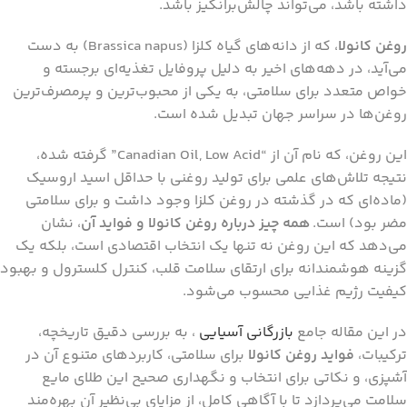
داشته باشد، می‌تواند چالش‌برانگیز باشد.
روغن کانولا
، که از دانه‌های گیاه کلزا (Brassica napus) به دست
می‌آید، در دهه‌های اخیر به دلیل پروفایل تغذیه‌ای برجسته و
خواص متعدد برای سلامتی، به یکی از محبوب‌ترین و پرمصرف‌ترین
روغن‌ها در سراسر جهان تبدیل شده است.
این روغن، که نام آن از “Canadian Oil, Low Acid” گرفته شده،
نتیجه تلاش‌های علمی برای تولید روغنی با حداقل اسید اروسیک
(ماده‌ای که در گذشته در روغن کلزا وجود داشت و برای سلامتی
مضر بود) است.
همه چیز درباره روغن کانولا و فواید آن
، نشان
می‌دهد که این روغن نه تنها یک انتخاب اقتصادی است، بلکه یک
گزینه هوشمندانه برای ارتقای سلامت قلب، کنترل کلسترول و بهبود
کیفیت رژیم غذایی محسوب می‌شود.
در این مقاله جامع
بازرگانی آسیایی
، به بررسی دقیق تاریخچه،
ترکیبات،
فواید روغن کانولا
برای سلامتی، کاربردهای متنوع آن در
آشپزی، و نکاتی برای انتخاب و نگهداری صحیح این طلای مایع
سلامت می‌پردازد تا با آگاهی کامل، از مزایای بی‌نظیر آن بهره‌مند