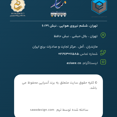
تهران، ششم نیروی هوایی ، نبش 6/31
تهران ، بلال حبشی ، نبش حافظ
مازندران ، آمل ، مرکز تجارت و صادرات برنج ایران
شماره تماس:
02191307585
اینستاگرام:
asiaee.co
© کلیه حقوق سایت متعلق به برند آسیایی محفوظ می
باشد.
ساخته شده توسط تیم
saeedesign.com