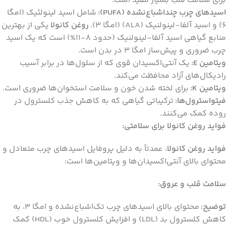
برای سلامت قلب بسیار مفید است.
اسیدهای چرب چنداشباع‌نشده (PUFA):
شامل اسید لینولئیک (امگا
6) و اسید آلفا-لینولنیک (ALA) (امگا 3).
روغن کانولا
یکی از بهترین
منابع گیاهی اسید آلفا-لینولنیک (حدود 8-11%) است که یک اسید
چرب ضروری و پیش‌ساز امگا 3 در بدن است.
ویتامین E:
یک آنتی‌اکسیدان قوی که از سلول‌ها در برابر آسیب
رادیکال‌های آزاد محافظت می‌کند.
ویتامین K:
برای لخته شدن خون و سلامت استخوان‌ها ضروری است.
فیتواسترول‌ها:
ترکیباتی گیاهی که به کاهش جذب کلسترول در
روده کمک می‌کنند.
فواید روغن کانولا برای سلامتی:
فواید روغن کانولا
، عمدتاً به دلیل پروفایل اسیدهای چرب متعادل و
محتوای بالای آنتی‌اکسیدان‌ها و ویتامین‌ها است:
سلامت قلب و عروق:
توضیح:
محتوای بالای اسیدهای چرب تک‌اشباع‌نشده و امگا 3، به
کاهش کلسترول بد (LDL) و افزایش کلسترول خوب (HDL) کمک