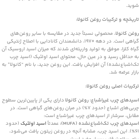
شوید.
تاریخچه و ترکیبات روغن کانولا:
روغن کانولا
، محصولی نسبتاً جدید در مقایسه با سایر روغن‌های
گیاهی است. در دهه 1970، دانشمندان کانادایی با اصلاح ژنتیکی
گیاه کلزا، موفق به تولید واریته‌ای شدند که میزان اسید اروسیک آن
به حداقل رسید و در عین حال، محتوای اسید اولئیک (اسید چرب
تک‌اشباع‌نشده) آن افزایش یافت. این روغن جدید، با نام “کانولا” به
بازار عرضه شد.
ترکیبات اصلی روغن کانولا:
اسیدهای چرب غیراشباع:
روغن کانولا
دارای یکی از پایین‌ترین سطوح
چربی‌های اشباع (حدود 7%) در میان روغن‌های گیاهی است. در
مقابل، سرشار از اسیدهای چرب غیراشباع است:
اسیدهای چرب تک‌اشباع‌نشده (MUFA):
عمدتاً
اسید اولئیک
(حدود
61%). این اسید چرب، مشابه آنچه در روغن زیتون یافت می‌شود،