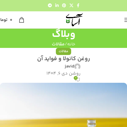
0
توما
وبلاگ
خانه
مقالات
مقالات
روغن کانولا و فواید آن
javid
روشن دی 6, 1404
0