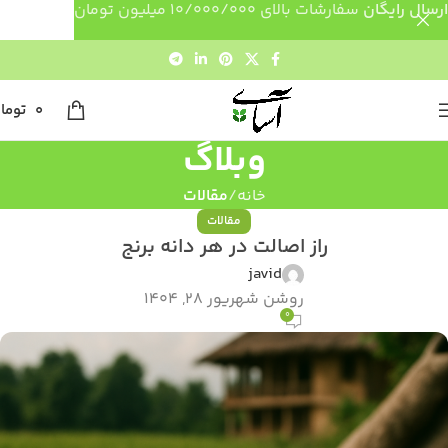
ارسال رایگان
سفارشات بالای 10/000/000 میلیون تومان
0
توما
وبلاگ
خانه
مقالات
مقالات
راز اصالت در هر دانه برنج
javid
روشن شهریور 28, 1404
0