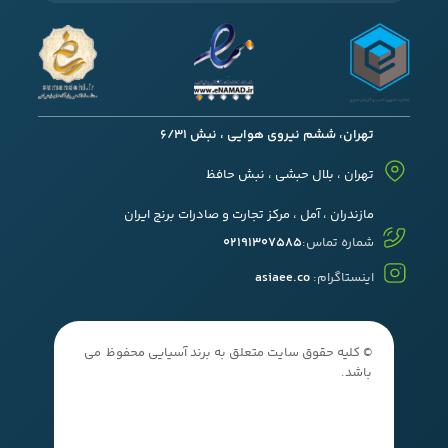
تهران، ششم نیروی هوایی ، نبش 6/31
تهران ، بلال حبشی ، نبش حافظ
مازندران ، آمل ، مرکز تجارت و صادرات برنج ایران
شماره تماس:
02191307585
اینستاگرام:
asiaee.co
© کلیه حقوق سایت متعلق به برند آسیایی محفوظ می
باشد.