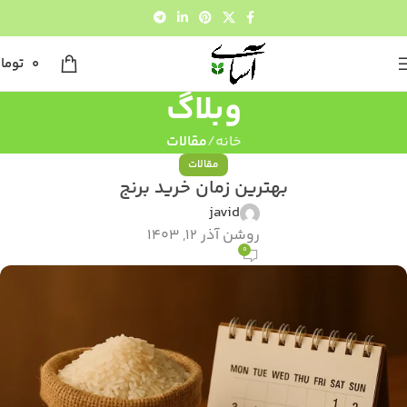
0
توما
وبلاگ
خانه
مقالات
مقالات
بهترین زمان خرید برنج
javid
روشن آذر 12, 1403
0