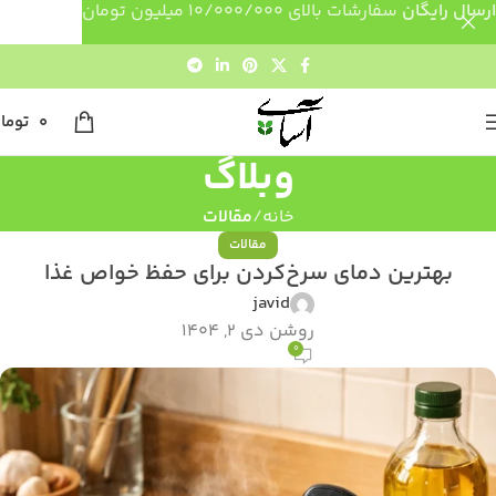
ارسال رایگان
سفارشات بالای 10/000/000 میلیون تومان
0
توما
وبلاگ
خانه
مقالات
مقالات
بهترین دمای سرخ‌کردن برای حفظ خواص غذا
javid
روشن دی 2, 1404
0