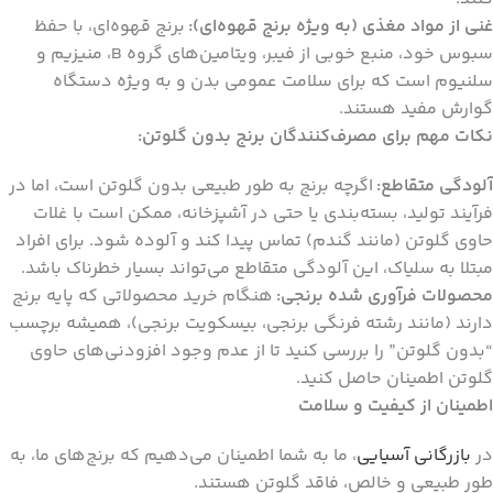
غنی از مواد مغذی (به ویژه برنج قهوه‌ای):
برنج قهوه‌ای، با حفظ
سبوس خود، منبع خوبی از فیبر، ویتامین‌های گروه B، منیزیم و
سلنیوم است که برای سلامت عمومی بدن و به ویژه دستگاه
گوارش مفید هستند.
نکات مهم برای مصرف‌کنندگان برنج بدون گلوتن:
آلودگی متقاطع:
اگرچه برنج به طور طبیعی بدون گلوتن است، اما در
فرآیند تولید، بسته‌بندی یا حتی در آشپزخانه، ممکن است با غلات
حاوی گلوتن (مانند گندم) تماس پیدا کند و آلوده شود. برای افراد
مبتلا به سلیاک، این آلودگی متقاطع می‌تواند بسیار خطرناک باشد.
محصولات فرآوری شده برنجی:
هنگام خرید محصولاتی که پایه برنج
دارند (مانند رشته فرنگی برنجی، بیسکویت برنجی)، همیشه برچسب
“بدون گلوتن” را بررسی کنید تا از عدم وجود افزودنی‌های حاوی
گلوتن اطمینان حاصل کنید.
اطمینان از کیفیت و سلامت
در
بازرگانی آسیایی
، ما به شما اطمینان می‌دهیم که برنج‌های ما، به
طور طبیعی و خالص، فاقد گلوتن هستند.