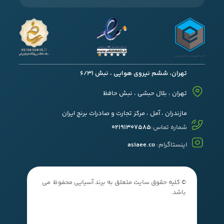
تهران، ششم نیروی هوایی ، نبش 6/31
تهران ، بلال حبشی ، نبش حافظ
مازندران ، آمل ، مرکز تجارت و صادرات برنج ایران
شماره تماس:
02191307585
اینستاگرام:
asiaee.co
© کلیه حقوق سایت متعلق به برند آسیایی محفوظ می
باشد.