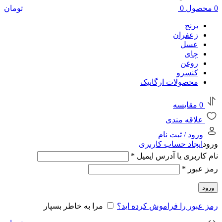
0
محصول
0
تومان
برنج
زعفران
عسل
چای
روغن
کنسرو
محصولات ارگانیک
0
مقایسه
علاقه مندی
ورود / ثبت نام
ورود
ایجاد حساب کاربری
الزامی
نام کاربری یا آدرس ایمیل
*
الزامی
رمز عبور
*
ورود
رمز عبور را فراموش کرده اید؟
مرا به خاطر بسپار