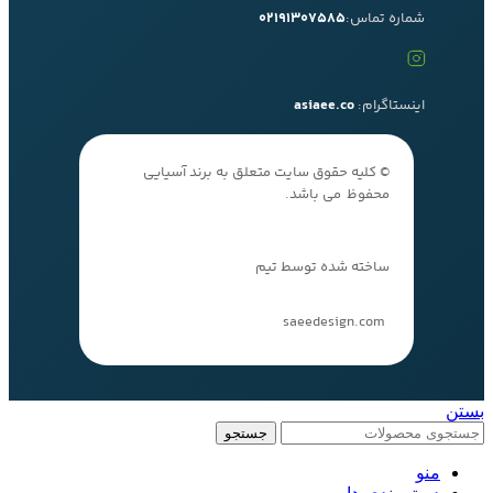
شماره تماس:
02191307585
اینستاگرام:
asiaee.co
© کلیه حقوق سایت متعلق به برند آسیایی
محفوظ می باشد.
ساخته شده توسط تیم
saeedesign.com
بستن
جستجو
منو