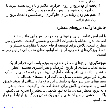
آب نیاز است.
پخت آرام:
برنج را روی حرارت ملایم و با درب بسته بپزید تا
آب آن جذب شود و سپس اجازه دهید دم بکشد.
عدم هم زدن زیاد:
برای جلوگیری از شکستن دانه‌ها، برنج را
زیاد هم نزنید.
چالش‌ها و آینده برنج‌های معطر:
با افزایش تقاضا برای برنج‌های معطر، چالش‌هایی مانند حفظ
اصالت بذر، مقابله با تغییرات اقلیمی و تضمین کیفیت محصول نیز
مطرح است. تلاش برای توسعه ارقام جدید با مقاومت بیشتر و
حفظ ویژگی‌های عطری، از جمله اولویت‌های تحقیقاتی در این زمینه
است.
نتیجه‌گیری:
برنج‌های معطر هندی، به ویژه باسماتی، فراتر از یک
ماده غذایی، نمادی از تاریخ، فرهنگ و هنر آشپزی هستند. عطر
دلنشین، دانه‌های بلند و بافت لطیف آن‌ها، هر وعده غذایی را به یک
تجربه فراموش‌نشدنی تبدیل می‌کند. از دامنه‌های هیمالیا تا
سفره‌های سراسر جهان، داستان این برنج‌ها، داستانی از پیوند عمیق
انسان با طبیعت و تلاش برای حفظ اصالت و کیفیت است. با هر
دانه برنج معطر هندی، ما نه تنها طعمی بی‌نظیر را تجربه می‌کنیم،
بلکه با بخشی از میراث غنی و کهن یک تمدن بزرگ نیز ارتباط برقرار
می‌کنیم.