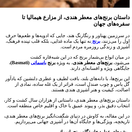
داستان برنج‌های معطر هندی، از مزارع هیمالیا تا
سفره‌های جهان
در سرزمین پهناور و رنگارنگ هند، جایی که ادویه‌ها و طعم‌ها حرف
اول را می‌زنند،
برنج
نه تنها یک ماده غذایی، بلکه قلب تپنده فرهنگ،
آشپزی و زندگی روزمره مردم است.
در میان انواع بی‌شمار برنج که در این شبه‌قاره کشت
می‌شود،
برنج‌های معطر هندی
، به ویژه
برنج
باسماتی
(Basmati)
،
جایگاهی ویژه و افسانه‌ای دارند.
این برنج‌ها، با دانه‌های بلند، بافت لطیف و عطری دلنشین که یادآور
گل یاس و چوب صندل است، فراتر از یک غله ساده، نمادی از
اصالت، کیفیت و هنر آشپزی هندی هستند.
داستان برنج‌های معطر هندی، داستانی از هزاران سال کشت و کار،
انتخاب دقیق بذر، و پیوند عمیق با خاک و اقلیم خاص منطقه است.
در این مقاله، به کاوش در دنیای شگفت‌انگیز برنج‌های معطر هندی،
تاریخچه، ویژگی‌ها و جایگاه آن‌ها در آشپزی جهانی می‌پردازیم.
ریشه‌های عطر: خاستگاه برنج باسماتی