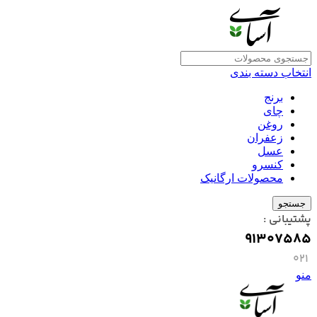
انتخاب دسته بندی
برنج
چای
روغن
زعفران
عسل
کنسرو
محصولات ارگانیک
جستجو
پشتیبانی :
91307585
۰۲۱
منو