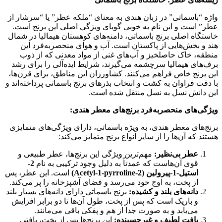
واژه “باسماتی” در زبان هندی به معنای “ملکه عطر” یا “سرشار از
عطر” است و این نام به خوبی گویای ویژگی اصلی این برنج است.
خاستگاه اصلی برنج باسماتی، دامنه‌های کوهستان هیمالیا در شمال
هند و بخش‌هایی از پاکستان است. آب و هوای منحصربه‌فرد این
منطقه، خاک حاصلخیز و آب‌های غنی از مواد معدنی که از ذوب
برف‌های هیمالیا سرچشمه می‌گیرند، شرایط ایده‌آلی را برای رشد
این برنج خاص فراهم می‌کنند. کشاورزان این مناطق، برای قرن‌ها،
با دقت فراوان به کشت و انتخاب بذرهای برنج باسماتی پرداخته‌اند و
این دانش نسل به نسل منتقل شده است.
ویژگی‌های منحصربه‌فرد برنج‌های معطر هندی:
برنج‌های معطر هندی، به ویژه باسماتی، دارای ویژگی‌های متمایزی
هستند که آن‌ها را از سایر انواع برنج متمایز می‌کند:
عطر بی‌نظیر:
مهم‌ترین ویژگی این برنج‌ها، عطر طبیعی و
قوی آن‌هاست که عمدتاً به دلیل وجود ترکیبی به نام
2-
استیل-1-پیرولین (2-Acetyl-1-pyrroline)
است. این عطر، پس
از پخت، به اوج خود می‌رسد و فضای آشپزخانه را پر می‌کند.
دانه‌های بلند و کشیده:
برنج باسماتی دارای دانه‌های بسیار بلند
و باریک است که پس از پخت، طول آن‌ها تا دو برابر افزایش
می‌یابد و به صورت جدا از هم و پفکی باقی می‌مانند.
بافت لطیف و غیرچسبنده:
این برنج‌ها پس از پخت، بافتی