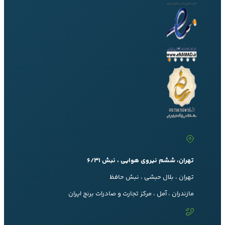
تهران، ششم نیروی هوایی ، نبش 6/31
تهران ، بلال حبشی ، نبش حافظ
مازندران ، آمل ، مرکز تجارت و صادرات برنج ایران