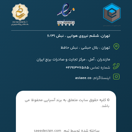
تهران، ششم نیروی هوایی ، نبش 6/31
تهران ، بلال حبشی ، نبش حافظ
مازندران ، آمل ، مرکز تجارت و صادرات برنج ایران
شماره تماس:
02191307585
اینستاگرام:
asiaee.co
© کلیه حقوق سایت متعلق به برند آسیایی محفوظ می
باشد.
ساخته شده توسط تیم
saeedesign.com