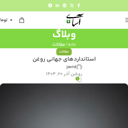
0
توما
وبلاگ
خانه
مقالات
مقالات
استانداردهای جهانی روغن
javid
روشن آذر 20, 1404
0