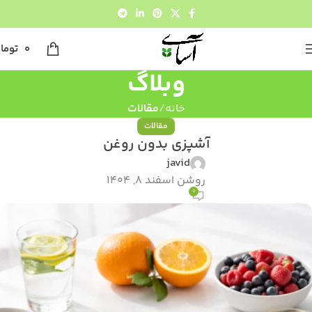
0
توما
وبلاگ
خانه
مقالات
مقالات
آشپزی بدون روغن
javid
روشن اسفند 8, 1404
0