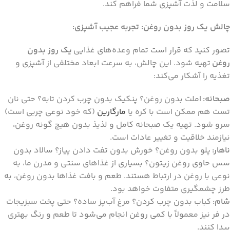
سلامت و لذت آشپزی شما فراهم کند.
چالش یک روز بدون روغن: تجربه عجیب آشپزی:
تصور کنید که قرار است تمام وعده‌های غذایی
یک روز بدون
روغن
تهیه شود. این چالش، به سرعت ابعاد مختلفی از آشپزی و
تغذیه را آشکار می‌کند:
صبحانه:
املت بدون روغن؟ پنکیک بدون چرب کردن تابه؟ حتی نان
تست هم ممکن است با کره یا
مارگارین
(که خود نوعی چربی است)
سرو شود. تهیه یک صبحانه کامل و لذیذ بدون هیچ گونه روغن،
نیازمند خلاقیت و تغییر عادات است.
ناهار:
پلو بدون روغن؟ خورش بدون تفت دادن پیاز؟ سالاد بدون
سس حاوی روغن زیتون؟ بسیاری از غذاهای سنتی و مدرن ما، به
نوعی با روغن در ارتباط هستند. طعم و بافت غذاها بدون روغن، به
طرز چشمگیری متفاوت خواهد بود.
شام:
کباب بدون چرب کردن؟ مرغ آب‌پز ساده؟ حتی پخت سبزیجات
در فر نیز معمولاً با کمی روغن انجام می‌شود تا طعم و رنگ بهتری
پیدا کنند.