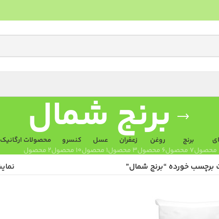
برنج شمال
ی
برنج
روغن
زعفران
عسل
کنسرو
محصولات ارگانیک
7 محصول
6 محصول
3 محصول
1 محصول
10 محصول
2 محصول
برچسب خورده “برنج شمال”
نما