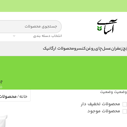
انتخاب دسته بندی
نج
زعفران
عسل
چای
روغن
کنسرو
محصولات ارگانیک
چا
5 محصول
وضعیت وضعیت
خانه
محصولات 
محصولات تخفیف دار
محصولات موجود