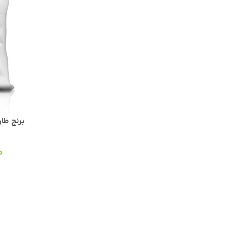
برنج طارم 
0